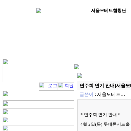
서울모테트합창단
연주회 연기 안내]서울모
글쓴이
:
서울모테트…
*
연주회 연기 안내
*
4
월
2
일
(
목
)
롯데콘서트홀