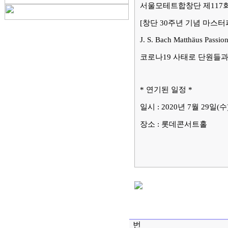
서울모테트합창단 제
117
[
창단
30
주년 기념 마스터
J. S. Bach Matthäus Passi
코로나
19
사태로
단원들과
*
연기된 일정
*
일시
: 2020
년
7
월
29
일
(
수
장소
:
롯데콘서트홀
번