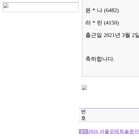
윤
*
나
(6482)
라
*
린
(4150)
출근일
2021
년
3
월
2
축하합니다
.
번
호
2026 서울모테트솔로