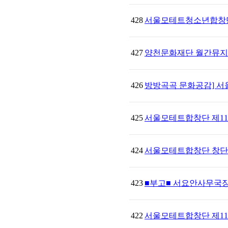
428
서울모테트청소년합창단 제
427
양천문화재단 월간뮤지크
426
방방곡곡 문화공감] 서울
425
서울모테트합창단 제118회 정
424
서울모테트합창단 창단
423
■부고■ 서요안사무국
422
서울모테트합창단 제11