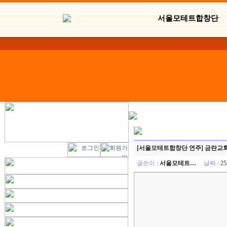
서울모테트합창단
[서울모테트합창단 연주] 금란교
글쓴이
:
서울모테트…
날짜
: 2